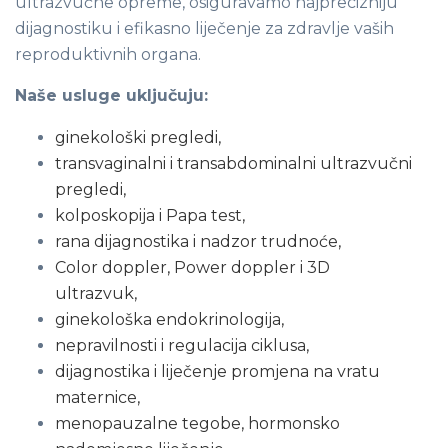
ultrazvučne opreme, osiguravamo najprecizniju
dijagnostiku i efikasno liječenje za zdravlje vaših
reproduktivnih organa.
Naše usluge uključuju:
ginekološki pregledi,
transvaginalni i transabdominalni
ultrazvučni
pregledi,
kolposkopija i Papa test,
rana dijagnostika i nadzor trudnoće,
Color doppler, Power doppler i 3D
ultrazvuk,
ginekološka endokrinologija,
nepravilnosti i regulacija ciklusa,
dijagnostika i liječenje promjena na vratu
maternice,
menopauzalne tegobe, hormonsko